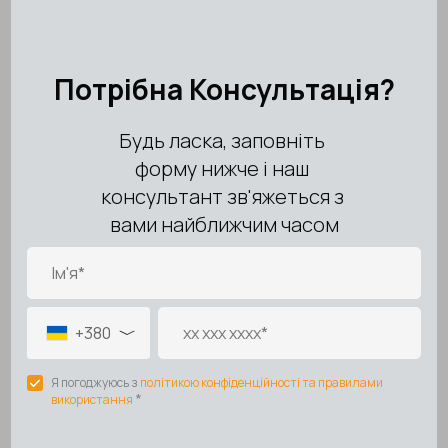
наличие
механических повреждений, следов ударов
или падений
повреждения вследствие
перепадов напряжения,
короткого замыкания, воздействия влаги, пыли,
химических веществ
использование товара
не по назначению
следы
самостоятельного ремонта или
вмешательства третьих лиц
естественный износ комплектующих (
фильтры,
расходные материалы и т.д.
)
повреждения, вызванные
форс-мажорными
обстоятельствами
🚚 Доставка на гарантийное обслуживание
Доставка товара в сервисный центр и обратно
осуществляется:
за счёт Покупателя — при отсутствии гарантийного
случая
за счёт сервисного центра или по согласованию —