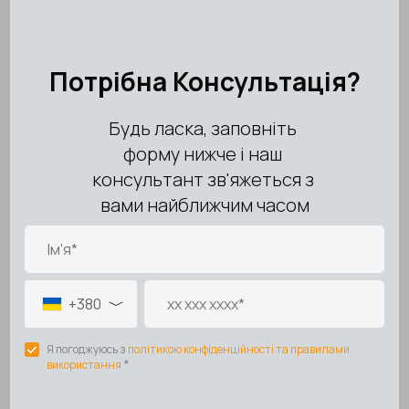
наличие
механических повреждений, следов ударов
или падений
повреждения вследствие
перепадов напряжения,
короткого замыкания, воздействия влаги, пыли,
химических веществ
использование товара
не по назначению
следы
самостоятельного ремонта или
вмешательства третьих лиц
естественный износ комплектующих (
фильтры,
расходные материалы и т.д.
)
повреждения, вызванные
форс-мажорными
обстоятельствами
🚚 Доставка на гарантийное обслуживание
Доставка товара в сервисный центр и обратно
осуществляется:
за счёт Покупателя — при отсутствии гарантийного
случая
за счёт сервисного центра или по согласованию —