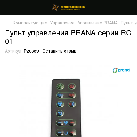
Комплектующие
Управление
Управление PRANA
Пульт 
Пульт управления PRANA серии RC
01
Артикул:
P26389
Оставить отзыв