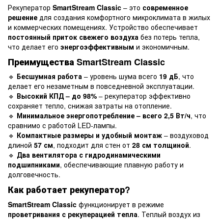
Рекуператор
SmartStream Classic
– это
современное
решение
для создания комфортного микроклимата в жилых
и коммерческих помещениях. Устройство обеспечивает
постоянный приток свежего воздуха
без потерь тепла,
что делает его
энергоэффективным
и экономичным.
Преимущества SmartStream Classic
🔹
Бесшумная работа
– уровень шума всего
19 дБ
, что
делает его незаметным в повседневной эксплуатации.
🔹
Высокий КПД – до 98%
– рекуператор эффективно
сохраняет тепло, снижая затраты на отопление.
🔹
Минимальное энергопотребление – всего 2,5 Вт/ч
, что
сравнимо с работой LED-лампы.
🔹
Компактные размеры и удобный монтаж
– воздуховод
длиной
57 см
, подходит для стен от
28 см толщиной
.
🔹
Два вентилятора с гидродинамическими
подшипниками
, обеспечивающие плавную работу и
долговечность.
Как работает рекуператор?
SmartStream Classic
функционирует в режиме
проветривания с рекуперацией тепла
. Теплый воздух из