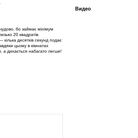
.
Видео
 чудово, бо займає мінімум
изько 20 квадратів.
 кілька десятків секунд подає
Завдяки цьому в кімнатах
, а дихається набагато легше!