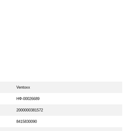
Ventoxx
НФ-00026689
2000000381572
8415830090