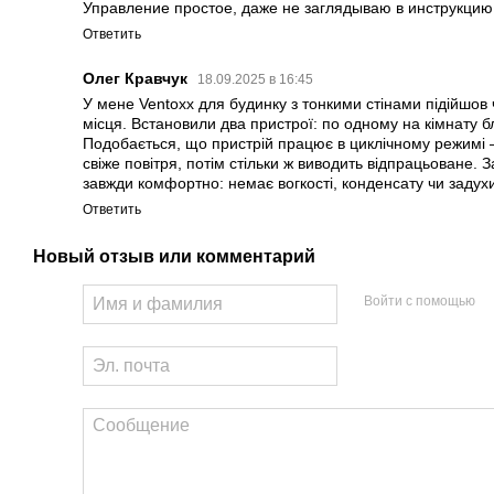
Управление простое, даже не заглядываю в инструкцию
Ответить
Олег Кравчук
18.09.2025 в 16:45
У мене Ventoxx для будинку з тонкими стінами підійшов
місця. Встановили два пристрої: по одному на кімнату бл
Подобається, що пристрій працює в циклічному режимі —
свіже повітря, потім стільки ж виводить відпрацьоване. 
завжди комфортно: немає вогкості, конденсату чи задухи
Ответить
Новый отзыв или комментарий
Войти с помощью