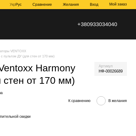
Мой заказ
Сравнение
Укр
Рус
Желания
Вход
+380933034040
раторы VENTOXX
 с пультом ДУ (для стен от 170 мм)
Ventoxx Harmony
Артикул
НФ-00026689
я стен от 170 мм)
ва
К сравнению
В желания
пительной скидки