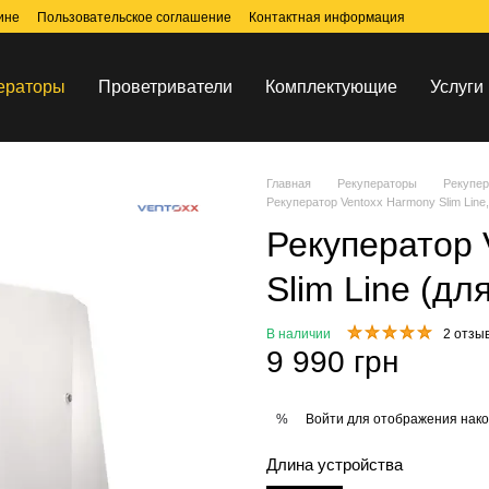
ине
Пользовательское соглашение
Контактная информация
ераторы
Проветриватели
Комплектующие
Услуги
Главная
Рекуператоры
Рекупе
Рекуператор Ventoxx Harmony Slim Line,
Рекуператор 
Slim Line (дл
В наличии
2 отзы
9 990 грн
Войти
для отображения нако
%
Длина устройства