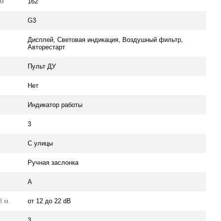
мм
162
G3
Дисплей, Световая индикация, Воздушный фильтр,
Авторестарт
Пульт ДУ
Нет
Индикатор работы
3
С улицы
Ручная заслонка
А
3 м.
от 12 до 22 dB
3