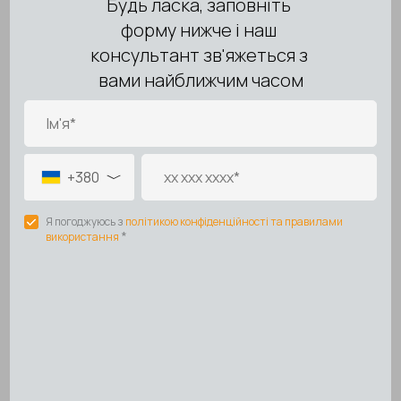
обстоятельствами
🚚 Доставка на гарантийное обслуживание
Доставка товара в сервисный центр и обратно
осуществляется:
за счёт Покупателя — при отсутствии гарантийного
случая
за счёт сервисного центра или по согласованию —
при подтверждении гарантийного случая
💰 Важные условия
Окончательное решение о признании случая
гарантийным принимает
авторизованный сервисный
центр
В случае отказа в гарантийном обслуживании возможен
платный ремонт по согласованию с Покупателем
Продавец не несёт ответственности за
сроки ремонта
,
установленные сервисным центром производителя
⚡ Рекомендация