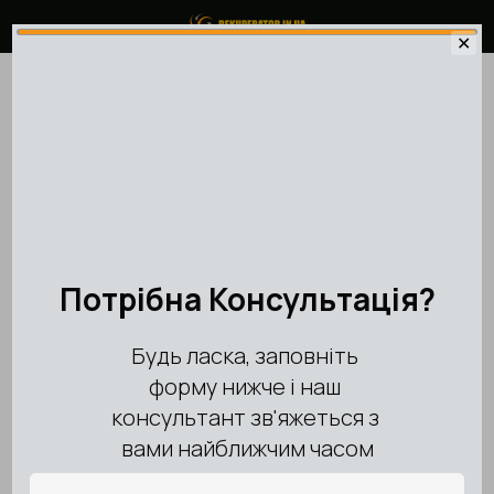
✕
Брізери
Брізери
Немає товарів