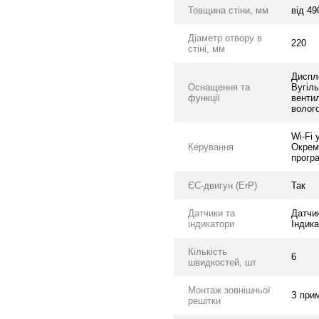
Товщина стіни, мм
від 49
Діаметр отвору в
220
стіні, мм
Диспле
Оснащення та
Вугіль
функції
венти
волого
Wi-Fi 
Керування
Окрем
прогр
ЄС-двигун (ErP)
Так
Датчики та
Датчик
індикатори
Індика
Кількість
6
швидкостей, шт
Монтаж зовнішньої
З при
решітки