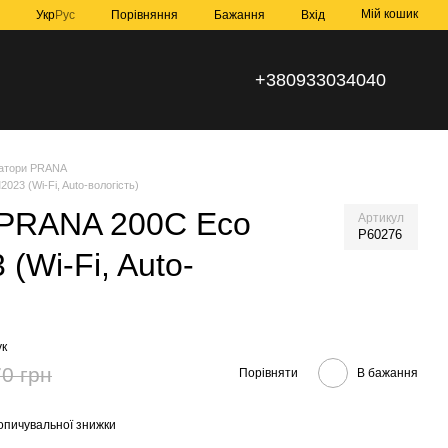
Мій кошик
Порівняння
Укр
Рус
Бажання
Вхід
+380933034040
атори PRANA
23 (Wi-Fi, Auto-вологість)
 PRANA 200C Eco
Артикул
P60276
(Wi-Fi, Auto-
ук
0 грн
Порівняти
В бажання
опичувальної знижки