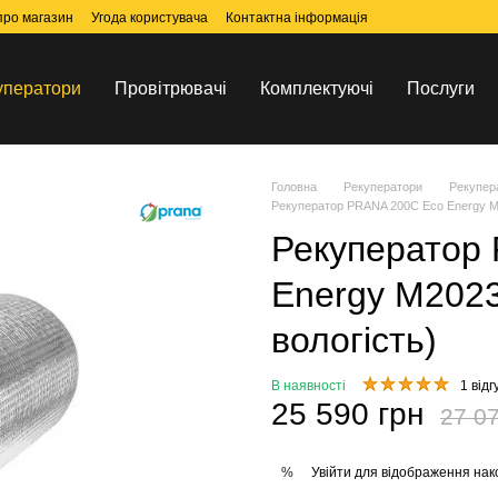
 про магазин
Угода користувача
Контактна інформація
уператори
Провітрювачі
Комплектуючі
Послуги
Головна
Рекуператори
Рекупер
Рекуператор PRANA 200C Eco Energy M20
Рекуператор
Energy M2023 
вологість)
В наявності
1 відг
25 590 грн
27 07
Увійти
для відображення нак
%