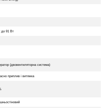
2 до 91 Вт
ератор (двовентиляторна система)
асно приплив і витяжка
%
ішньостіновий