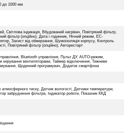
0 до 1000 мм
й, Світлова індикація, Вбудований нагрівач, Повітряний фільтр,
ний фільтр (опційно), Дата і годинник, Нічний режим, EC-
лятор, Захист від обмерзання, Шумоізоляція корпусу, Контроль
сті, Повітряний фільтр (опційно), Авторестарт
управління, Bluetooth управління, Пульт ДУ, AUTO-режим,
е керування вентиляторами, Таймер відключення, Тижневе
амування, Щоденний програмувач, Додаток смартфона
 атмосферного тиску, Датчик вологості, Датчики температури,
тор забруднення фільтра, Індикатор роботи, Показник ККД
міщення