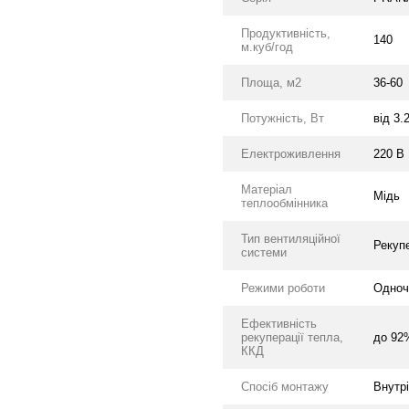
Продуктивність,
140
м.куб/год
Площа, м2
36-60
Потужність, Вт
від 3.
Електроживлення
220 В
Матеріал
Мідь
теплообмінника
Тип вентиляційної
Рекуп
системи
Режими роботи
Одноч
Ефективність
рекуперації тепла,
до 92
ККД
Спосіб монтажу
Внутр