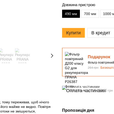
Довжина пристрою
490 мм
700 мм
1000 
Купити
В кредит
Подарунок
Фільтр повітряни
264 грн
Безкошт
ОПЛАТА ЧАСТИНАМИ
10 платежів по 2 559.00 грн
, тому переживав, щоб нічого
 його майже не видно. Повітря
Пропозиція дня
 Потоки не змішуються,