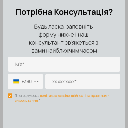
Автозахист від
Ні
замерзання
Температурний
-30...+40°C
режим
Колір
Білий
Тип гарантії
Виробник
Гарантійний термін,
24
міс.
Країна виробник
Україна
Доставка
Оплата
Гарантія
Повернення
🚚 Умови доставки
Доставка по всій Україні через Нова Пошта (відділення
або адресна)
Термін доставки:
1–2 дні