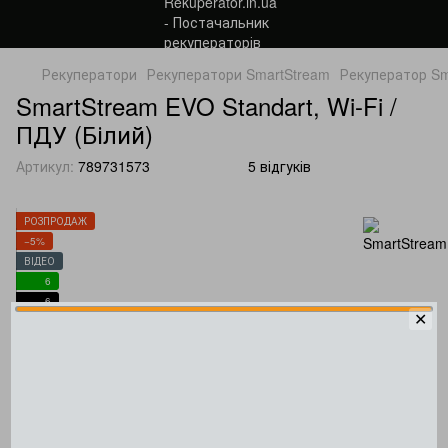
Рекуператори
Рекуператори SmartStream
Рекуператор Sma
SmartStream EVO Standart, Wi-Fi /
ПДУ (Білий)
Артикул:
789731573
5 відгуків
РОЗПРОДАЖ
−5%
ВІДЕО
6
6
✕