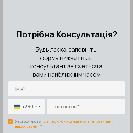
Отправка:
в день заказа
(при наличии товара)
Бесплатная доставка при заказе от 10 000 грн
Возможна оплата при получении (наложенный платеж)
Подробнее о доставке
💳 Оплата
Наложенный платеж через Новая Почта
Онлайн-оплата: LiqPay / WayForPay / Apple Pay / Google
Pay
Оплата частями: ПриватБанк / Monobank / А-Банк /
GlobusPlus
Рассрочка: OTP Bank (программа «Скибочка»),
мгновенная рассрочка от ПриватБанк и А-Банк
Оплата по счету (с НДС / без НДС)
🛡️ Гарантийные обязательства
✔️ Общие условия гарантии
На весь ассортимент товаров распространяется