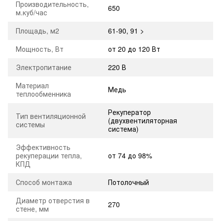
Производительность,
650
м.куб/час
Площадь, м2
61-90
,
91 >
Мощность, Вт
от 20 до 120 Вт
Электропитание
220 В
Материал
Медь
теплообменника
Рекуператор
Тип вентиляционной
(двухвентиляторная
системы
система)
Эффективность
рекуперации тепла,
от 74 до 98%
КПД
Способ монтажа
Потолочный
Диаметр отверстия в
270
стене, мм