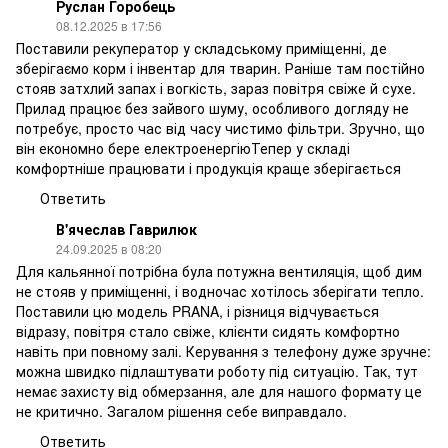
Руслан Горобець
08.12.2025 в 17:56
Поставили рекуператор у складському приміщенні, де
зберігаємо корм і інвентар для тварин. Раніше там постійно
стояв затхлий запах і вогкість, зараз повітря свіже й сухе.
Прилад працює без зайвого шуму, особливого догляду не
потребує, просто час від часу чистимо фільтри. Зручно, що
він економно бере електроенергіюТепер у складі
комфортніше працювати і продукція краще зберігається
Ответить
В'ячеслав Гаврилюк
24.09.2025 в 08:20
Для кальянної потрібна була потужна вентиляція, щоб дим
не стояв у приміщенні, і водночас хотілось зберігати тепло.
Поставили цю модель PRANA, і різниця відчувається
відразу, повітря стало свіже, клієнти сидять комфортно
навіть при повному залі. Керування з телефону дуже зручне:
можна швидко підлаштувати роботу під ситуацію. Так, тут
немає захисту від обмерзання, але для нашого формату це
не критично. Загалом рішення себе виправдало.
Ответить