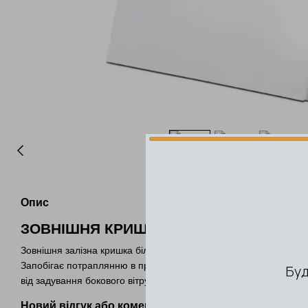
Опис
ЗОВНІШНЯ КРИШКА ДЛЯ VENTOXX CO
Зовнішня залізна кришка білого кольору з можливістю фарбуван
Запобігає потраплянню в провітрювач опадів і сторонніх предм
від задування бокового вітру.
Новий відгук або коментар