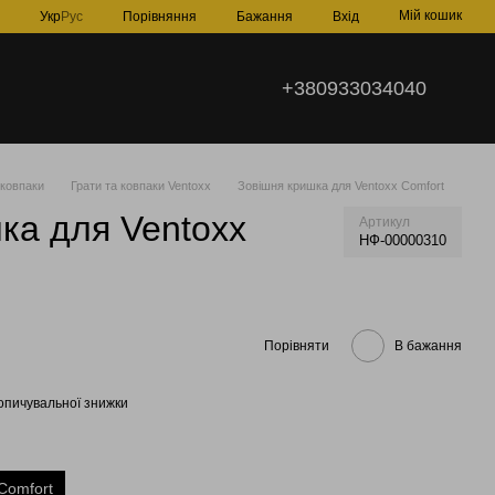
Мій кошик
Порівняння
Укр
Рус
Бажання
Вхід
+380933034040
 ковпаки
Грати та ковпаки Ventoxx
Зовішня кришка для Ventoxx Comfort
ка для Ventoxx
Артикул
НФ-00000310
Порівняти
В бажання
опичувальної знижки
Comfort