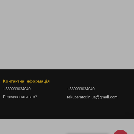
Контактна інформація
+380933034040
+380933034040
rekuperator.in.ua@gmail.com
Передзвонити вам?