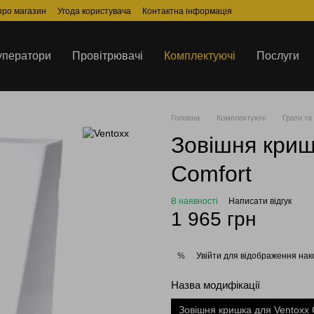
 про магазин
Угода користувача
Контактна інформація
уператори
Провітрювачі
Комплектуючі
Послуги
Головна
Комплектуючі
Грати та
Зовішня криш
Comfort
В наявності
Написати відгук
1 965 грн
Увійти
для відображення нак
%
Назва модифікації
Зовішня кришка для Ventoxx 