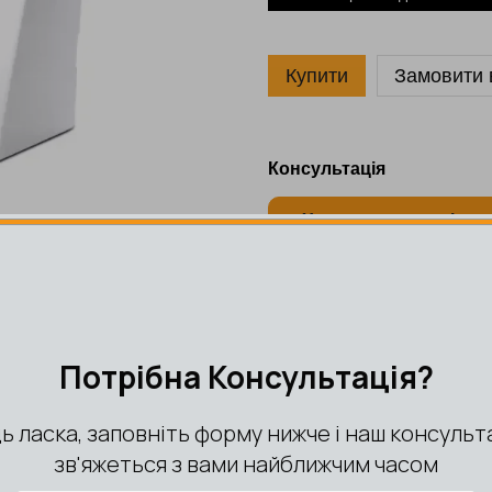
Купити
Замовити в
Консультація
Характеристики
MFORT
Бренд
ня в потрібний колір.
Артикул
етів, а також частково захищає
Штрихкод