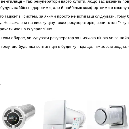
вентиляції
- такі рекуператори варто купити, якщо вас цікавить по
 будуть найбільш дорогими, але й найбільш комфортними в експлуат
о гаджетів і систем, за якими просто не встигаєш слідкувати, тому 
 Незважаючи на високу ціну таких рекуператорів, вони готові їх ку
рачати час на їх управління.
ен сам обирає, чи купувати рекуператор за низькою ціною чи за на
ому, що будь-яка вентиляція в будинку - краще, ніж зовсім жодна, 
о