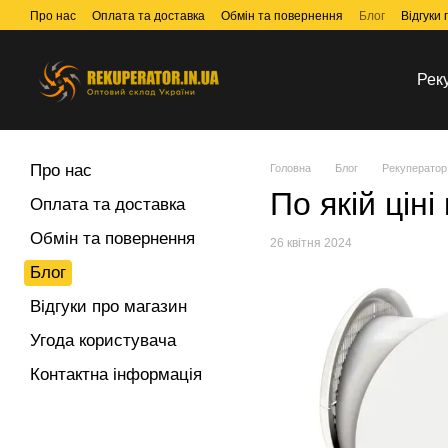
Перейти до основного контенту
Про нас
Оплата та доставка
Обмін та повернення
Блог
Відгуки
Рек
Про нас
Головна
Блог
Рекуператор 
По якій цін
Оплата та доставка
Обмін та повернення
26 квітня 2024
Блог
Відгуки про магазин
Угода користувача
Контактна інформація