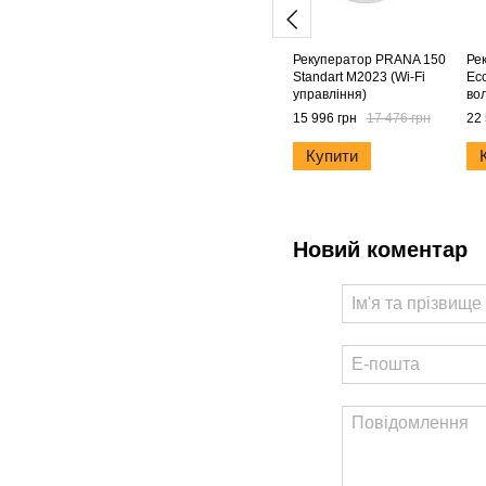
Рекуператор PRANA 150
Ре
Standart M2023 (Wi-Fi
Eco
управління)
во
15 996 грн
17 476 грн
22 
Купити
Новий коментар