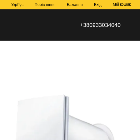
Мій кошик
Порівняння
Укр
Рус
Бажання
Вхід
+380933034040