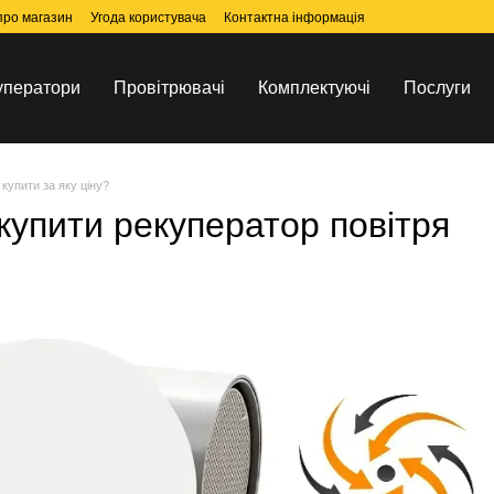
 про магазин
Угода користувача
Контактна інформація
уператори
Провітрювачі
Комплектуючі
Послуги
купити за яку ціну?
і купити рекуператор повітря