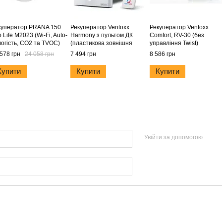
куператор PRANA 150
Рекуператор Ventoxx
Рекуператор Ventoxx
 Life M2023 (Wi-Fi, Auto-
Harmony з пультом ДК
Comfort, RV-30 (без
логість, СО2 та TVOC)
(пластикова зовнішня
управління Twist)
кришка)
578 грн
24 058 грн
7 494 грн
8 586 грн
Купити
Купити
Купити
Увійти за допомогою