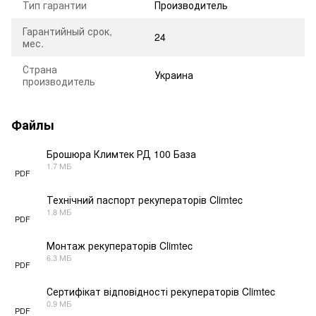
Тип гарантии
Производитель
Гарантийный срок,
24
мес.
Страна
Украина
производитель
Файлы
Брошюра Климтек РД 100 База
1.7 МБ
PDF
Технічний паспорт рекуператорів Climtec
1.8 МБ
PDF
Монтаж рекуператорів Climtec
6.3 МБ
PDF
Сертифікат відповідності рекуператорів Climtec
0.9 МБ
PDF