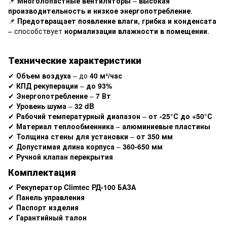
📌
Многолопастные вентиляторы
–
высокая
производительность и низкое энергопотребление
.
📌
Предотвращает появление влаги, грибка и конденсата
– способствует
нормализации влажности в помещении
.
Технические характеристики
✔
Объем воздуха
– до
40 м³/час
✔
КПД рекуперации
–
до 93%
✔
Энергопотребление
–
7 Вт
✔
Уровень шума
–
32 dB
✔
Рабочий температурный диапазон
–
от -25°С до +50°С
✔
Материал теплообменника
–
алюминиевые пластины
✔
Толщина стены для установки
–
от 350 мм
✔
Допустимая длина корпуса
–
360-650 мм
✔
Ручной клапан перекрытия
Комплектация
✔
Рекуператор Climtec РД-100 БАЗА
✔
Панель управления
✔
Паспорт изделия
✔
Гарантийный талон