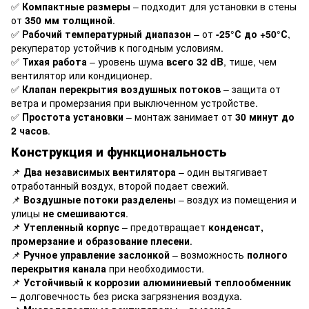
✅
Компактные размеры
– подходит для установки в стены
от
350 мм толщиной
.
✅
Рабочий температурный диапазон
– от
-25°С до +50°С
,
рекуператор устойчив к погодным условиям.
✅
Тихая работа
– уровень шума
всего 32 dB
, тише, чем
вентилятор или кондиционер.
✅
Клапан перекрытия воздушных потоков
– защита от
ветра и промерзания при выключенном устройстве.
✅
Простота установки
– монтаж занимает от
30 минут до
2 часов
.
Конструкция и функциональность
📌
Два независимых вентилятора
– один вытягивает
отработанный воздух, второй подает свежий.
📌
Воздушные потоки разделены
– воздух из помещения и
улицы
не смешиваются
.
📌
Утепленный корпус
– предотвращает
конденсат,
промерзание и образование плесени
.
📌
Ручное управление заслонкой
– возможность
полного
перекрытия канала
при необходимости.
📌
Устойчивый к коррозии алюминиевый теплообменник
– долговечность без риска загрязнения воздуха.