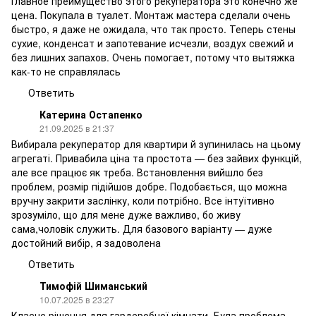
Главное преимущество этого рекуператора это конечно же
цена. Покупала в туалет. Монтаж мастера сделали очень
быстро, я даже не ожидала, что так просто. Теперь стены
сухие, конденсат и запотевание исчезли, воздух свежий и
без лишних запахов. Очень помогает, потому что вытяжка
как-то не справлялась
Ответить
Катерина Остапенко
21.09.2025 в 21:37
Вибирала рекуператор для квартири й зупинилась на цьому
агрегаті. Привабила ціна та простота — без зайвих функцій,
але все працює як треба. Встановлення вийшло без
проблем, розмір підійшов добре. Подобається, що можна
вручну закрити заслінку, коли потрібно. Все інтуїтивно
зрозуміло, що для мене дуже важливо, бо живу
сама,чоловік служить. Для базового варіанту — дуже
достойний вибір, я задоволена
Ответить
Тимофій Шиманський
10.07.2025 в 23:27
Класне рішення для гардеробної кімнати. Була проблема,