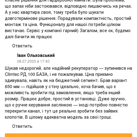
що запах ніби застоювався, відповідно лишаючись на речах.
А у нас квартира своя, тому треба було шукати
довготермінове рішення. Порадували компактність, простий
монтаж та ціна. Функціоналу для нашої потреби цілком
вистачає. Сервіс у компанії гарний) Загалом, все ок, будемо
далі бачити як працює
Ответить
Іван Ольховський
08.07.2025 в 17:40
Шукав недорогий, але надійний рекуператор — зупинився на
Climtec РД 100 БАЗА, і не пожалкував. Ціна приємно
здивувала, навіть як на бюджетний сегмент. Брав варіант
650 мм — підійшов у стіну ідеально, хоча бачив, що є
можливість зробити під замовлення, якщо треба інший
розмір. Працює добре, простий в установці. Дуже зручно,
що є ручне керування заслінкою — іноді потрібно повністю
перекрити канал, і тут це реально зробити без зайвих
клопотів. В цілому адекватна модель за свої гроші.
Ответить