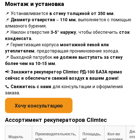
Монтаж и установка
📌 Устанавливается
в стену толщиной от 350 мм
.
📌
Диаметр отверстия
–
110 мм
, выполняется с помощью
алмазного бурения.
📌 Наклон отверстия
3-5° наружу
, чтобы обеспечить
сток
конденсата
.
📌 Герметизация корпуса
монтажной пеной или
утеплителем
, предотвращая проникновение холода.
📌 Выходной патрубок
не должен выступать за стену
более чем на 10-15 мм
.
📢
Закажите рекуператор Climtec РД-100 БАЗА прямо
сейчас и обеспечьте свежий воздух в вашем доме!
📞
Свяжитесь с нами
для консультации и оформления
заказа.
Ассортимент рекуператоров Climtec
Диам
Производительность,
Площадь,
Кол-во
Модель
отвер
м³/ч
м²
человек