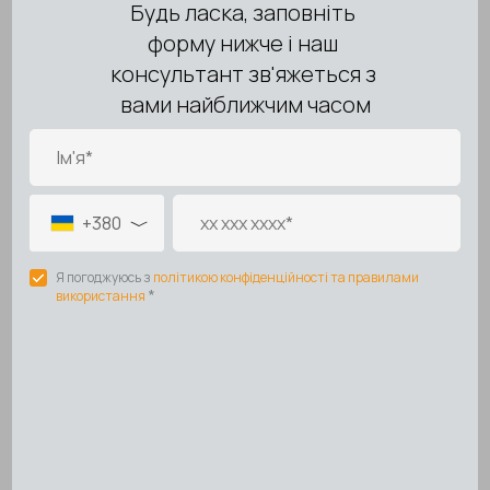
Тип заслонки
Ручная заслонка
Класс
A+
энергоэффективности
Уровень шума на
38 dB
расстоянии 3 м.
Вес, кг.
4
Размеры (ШхВхГ)
20x20x80
Гардеробная
,
Спальная
Применение
комната
,
Гостинная
,
Кухня
,
Офис
Автозащита от
Нет
замерзания
Температурный
-25/+50°C
режим
Цвет
Белый